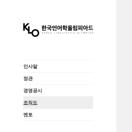
한국언어학올림피
아드 조직위원회
인사말
정관
경영공시
조직도
멘토